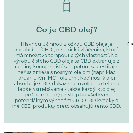
Čo je CBD olej?
Čl
Hlavnou účinnou zložkou CBD oleja je
kanabidiol (CBD), netoxická zlúčenina, ktorá
má množstvo terapeutických vlastností. Na
výrobu čistého CBD oleja sa CBD extrahuje z
rastliny konope, čistí sa a potom sa destiluje,
než sa zmieša s nosným olejom (napríklad
organickým MCT olejom). Keď nosný olej
absorbuje CBD, dokáže ho uvoľniť do tela na
lepšie vstrebávanie - takže každý, kto olej
požije, má plný prístup ku všetkým
potenciálnym výhodám CBD. CBD kvapky a
iné CBD produkty preto obsahujú tento CBD.