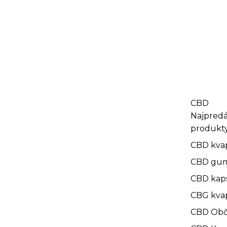
CBD
Najpredá
produkt
CBD kva
CBD gu
CBD kap
CBG kva
CBD Obč