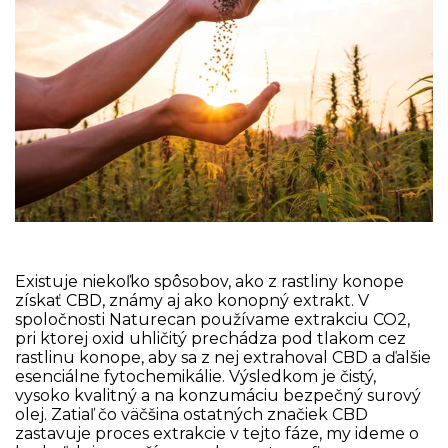
Existuje niekoľko spôsobov, ako z rastliny konope
získať CBD, známy aj ako konopný extrakt. V
spoločnosti Naturecan používame extrakciu CO2,
pri ktorej oxid uhličitý prechádza pod tlakom cez
rastlinu konope, aby sa z nej extrahoval CBD a ďalšie
esenciálne fytochemikálie. Výsledkom je čistý,
vysoko kvalitný a na konzumáciu bezpečný surový
olej. Zatiaľ čo väčšina ostatných značiek CBD
zastavuje proces extrakcie v tejto fáze, my ideme o