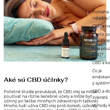
Pomáha 
náladou
CBD a tr
Prečo gol
používa
Ako použ
CBD?
CBD a ko
Čo je
endokan
Aké sú CBD účinky?
ý systém
CBD a d
Početné štúdie preukázali, že CBD olej sa môže
používať na rôzne liečebné účely a môže byť
zvieratá
účinný pri liečbe mnohých zdravotných ťažkostí.
Výhody 
Mnoho ľudí užíva CBD olej proti bolesti, úzkosti,