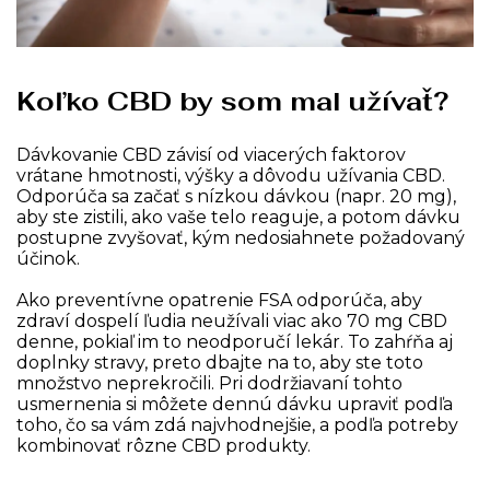
Koľko CBD by som mal užívať?
Dávkovanie CBD závisí od viacerých faktorov
vrátane hmotnosti, výšky a dôvodu užívania CBD.
Odporúča sa začať s nízkou dávkou (napr. 20 mg),
aby ste zistili, ako vaše telo reaguje, a potom dávku
postupne zvyšovať, kým nedosiahnete požadovaný
účinok.
Ako preventívne opatrenie FSA odporúča, aby
zdraví dospelí ľudia neužívali viac ako 70 mg CBD
denne, pokiaľ im to neodporučí lekár. To zahŕňa aj
doplnky stravy, preto dbajte na to, aby ste toto
množstvo neprekročili. Pri dodržiavaní tohto
usmernenia si môžete dennú dávku upraviť podľa
toho, čo sa vám zdá najvhodnejšie, a podľa potreby
kombinovať rôzne CBD produkty.