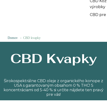
CBD Koz
výrobky
CBD pre
Domov
›
CBD kvapky
CBD Kvapky
Širokospektrálne CBD oleje z organického konope z
USA s garantovaným obsahom 0 % THC! S
koncentráciami od 5-40 % si určite nájdete ten pravý
pre vás!