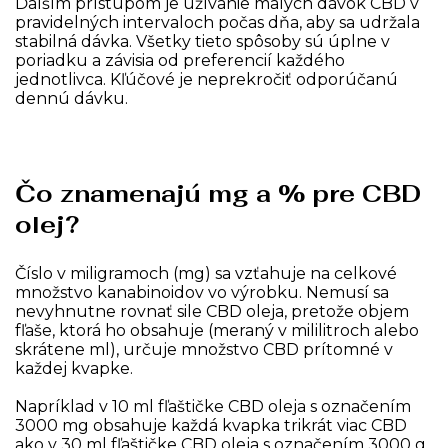
Ďalším prístupom je užívanie malých dávok CBD v
pravidelných intervaloch počas dňa, aby sa udržala
stabilná dávka. Všetky tieto spôsoby sú úplne v
poriadku a závisia od preferencií každého
jednotlivca. Kľúčové je neprekročiť odporúčanú
dennú dávku.
Čo znamenajú mg a % pre CBD
olej?
Číslo v miligramoch (mg) sa vzťahuje na celkové
množstvo kanabinoidov vo výrobku. Nemusí sa
nevyhnutne rovnať sile CBD oleja, pretože objem
fľaše, ktorá ho obsahuje (meraný v mililitroch alebo
skrátene ml), určuje množstvo CBD prítomné v
každej kvapke.
Napríklad v 10 ml fľaštičke CBD oleja s označením
3000 mg obsahuje každá kvapka trikrát viac CBD
ako v 30 ml fľaštičke CBD oleja s označením 3000 g,