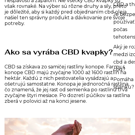
nespavosti a zápalom. Nie všetky CBD kvapky sú
CBD a t
však rovnaké. Na výber sú rôzne druhy a sily, preto
je dôležité, aby si každý pred objednaním cbd oleja
Je bezp
našiel ten správny produkt a dávkovanie pre svoje
používať
potreby.
počas
tehotens
Aký je ro
Ako sa vyrába CBD kvapky?
medzi iz
cbd a de
CBD sa získava zo samičej rastliny konope. Farmy s
cbd?
konope CBD majú zvyčajne 1000 až 1600 rastlín na
hektár. Každú z nich pestovatelia vysádzajú a
Pomáha 
ošetrujú samostatne. Konopa je jednoročná rastlina,
spánku?
čo znamená, že jej rast od semienka po rastlinu trvá
zvyčajne štyri mesiace. Po dozretí púčikov sa rastlina
zberá v polovici až na konci jesene.