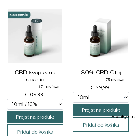
CBD kvapky na
30% CBD Olej
spanie
€129,99
€109,99
Prejsť na produkt
Doplnky stra
Prejsť na produkt
Pridať do košíka
Pridať do košíka