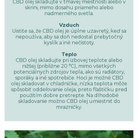
CBD olej skladujte v tmavej miestnosti alebo v
skrini, mimo dosahu priameho alebo
nadmerného svetla.
Vzduch
Uistite sa, že CBD olej je úplne uzavretý, keď sa
nepoužíva, aby sa doň nedostal prebytočný
kyslík a iné nečistoty.
Teplo
CBD olej skladujte pri izbovej teplote alebo
nižšej (približne 20 °C), mimo všetkých
potenciálnych zdrojov tepla, ako sú radiátory,
sporáky a iné spotrebiče. Hoci je možné CBD
olej skladovať v chladničke, nízka teplota môže
spôsobiť oddeľovanie oleja, preto fľaštičku pred
použitím dobre pretrepte. Na dlhodobé
skladovanie možno CBD olej umiestniť do
mrazničky.