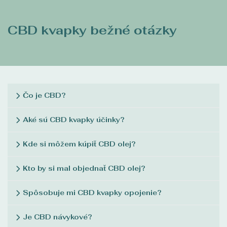
CBD kvapky bežné otázky
Čo je CBD?
Aké sú CBD kvapky účinky?
Kde si môžem kúpiť CBD olej?
Kto by si mal objednať CBD olej?
Spôsobuje mi CBD kvapky opojenie?
Je CBD návykové?