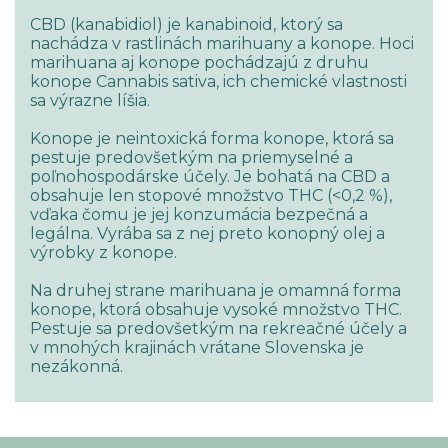
CBD (kanabidiol) je kanabinoid, ktorý sa
nachádza v rastlinách marihuany a konope. Hoci
marihuana aj konope pochádzajú z druhu
konope Cannabis sativa, ich chemické vlastnosti
sa výrazne líšia.
Konope je neintoxická forma konope, ktorá sa
pestuje predovšetkým na priemyselné a
poľnohospodárske účely. Je bohatá na CBD a
obsahuje len stopové množstvo THC (<0,2 %),
vďaka čomu je jej konzumácia bezpečná a
legálna. Vyrába sa z nej preto konopný olej a
výrobky z konope.
Na druhej strane marihuana je omamná forma
konope, ktorá obsahuje vysoké množstvo THC.
Pestuje sa predovšetkým na rekreačné účely a
v mnohých krajinách vrátane Slovenska je
nezákonná.