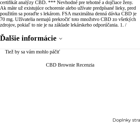
certifikát analýzy CBD. *** Nevhodné pre tehotné a dojčiace ženy.
Ak máte už existujúce ochorenie alebo užívate predpísané lieky, pred
použitím sa poraďte s lekárom. FSA maximálna denná dávka CBD je
70 mg. Užívatelia nemajú prekročiť toto množstvo CBD zo všetkých
zdrojov, pokiaľ to nie je na základe lekárskeho odporúčania. 1. /
Ďalšie informácie
Tiež by sa vám mohlo páčiť
CBD Brownie Recenzia
Doplnky stra