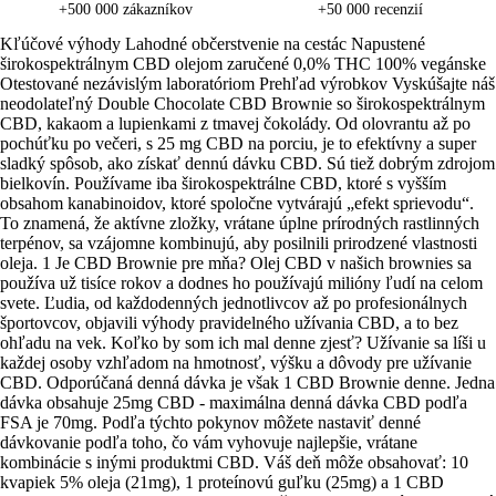
+500 000 zákazníkov
+50 000 recenzií
Kľúčové výhody Lahodné občerstvenie na cestác Napustené
širokospektrálnym CBD olejom zaručené 0,0% THC 100% vegánske
Otestované nezávislým laboratóriom Prehľad výrobkov Vyskúšajte náš
neodolateľný Double Chocolate CBD Brownie so širokospektrálnym
CBD, kakaom a lupienkami z tmavej čokolády. Od olovrantu až po
pochúťku po večeri, s 25 mg CBD na porciu, je to efektívny a super
sladký spôsob, ako získať dennú dávku CBD. Sú tiež dobrým zdrojom
bielkovín. Používame iba širokospektrálne CBD, ktoré s vyšším
obsahom kanabinoidov, ktoré spoločne vytvárajú „efekt sprievodu“.
To znamená, že aktívne zložky, vrátane úplne prírodných rastlinných
terpénov, sa vzájomne kombinujú, aby posilnili prirodzené vlastnosti
oleja. 1 Je CBD Brownie pre mňa? Olej CBD v našich brownies sa
používa už tisíce rokov a dodnes ho používajú milióny ľudí na celom
svete. Ľudia, od každodenných jednotlivcov až po profesionálnych
športovcov, objavili výhody pravidelného užívania CBD, a to bez
ohľadu na vek. Koľko by som ich mal denne zjesť? Užívanie sa líši u
každej osoby vzhľadom na hmotnosť, výšku a dôvody pre užívanie
CBD. Odporúčaná denná dávka je však 1 CBD Brownie denne. Jedna
dávka obsahuje 25mg CBD - maximálna denná dávka CBD podľa
FSA je 70mg. Podľa týchto pokynov môžete nastaviť denné
dávkovanie podľa toho, čo vám vyhovuje najlepšie, vrátane
kombinácie s inými produktmi CBD. Váš deň môže obsahovať: 10
kvapiek 5% oleja (21mg), 1 proteínovú guľku (25mg) a 1 CBD