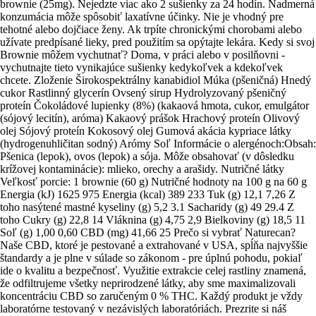
brownie (25mg). Nejedzte viac ako 2 sušienky za 24 hodín. Nadmerná
konzumácia môže spôsobiť laxatívne účinky. Nie je vhodný pre
tehotné alebo dojčiace ženy. Ak trpíte chronickými chorobami alebo
užívate predpísané lieky, pred použitím sa opýtajte lekára. Kedy si svoj
Brownie môžem vychutnať? Doma, v práci alebo v posilňovni -
vychutnajte tieto vynikajúce sušienky kedykoľvek a kdekoľvek
chcete. Zloženie Širokospektrálny kanabidiol Múka (pšeničná) Hnedý
cukor Rastlinný glycerín Ovsený sirup Hydrolyzovaný pšeničný
proteín Čokoládové lupienky (8%) (kakaová hmota, cukor, emulgátor
(sójový lecitín), aróma) Kakaový prášok Hrachový proteín Olivový
olej Sójový proteín Kokosový olej Gumová akácia kypriace látky
(hydrogenuhličitan sodný) Arómy Soľ Informácie o alergénoch:Obsah:
Pšenica (lepok), ovos (lepok) a sója. Môže obsahovať (v dôsledku
krížovej kontaminácie): mlieko, orechy a arašidy. Nutričné ​​látky
Veľkosť porcie: 1 brownie (60 g) Nutričné ​​hodnoty na 100 g na 60 g
Energia (kJ) 1625 975 Energia (kcal) 389 233 Tuk (g) 12,1 7,26 Z
toho nasýtené mastné kyseliny (g) 5,2 3.1 Sacharidy (g) 49 29.4 Z
toho Cukry (g) 22,8 14 Vláknina (g) 4,75 2,9 Bielkoviny (g) 18,5 11
Soľ (g) 1,00 0,60 CBD (mg) 41,66 25 Prečo si vybrať Naturecan?
Naše CBD, ktoré je pestované a extrahované v USA, spĺňa najvyššie
štandardy a je plne v súlade so zákonom - pre úplnú pohodu, pokiaľ
ide o kvalitu a bezpečnosť. Využitie extrakcie celej rastliny znamená,
že odfiltrujeme všetky neprirodzené látky, aby sme maximalizovali
koncentráciu CBD so zaručeným 0 % THC. Každý produkt je vždy
laboratórne testovaný v nezávislých laboratóriách. Prezrite si náš