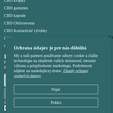
CBD kvapky
CBD gummies
CBD kapsule
CBD Občerstvenia
CBD Kozmetické výrobky
Čl
CBD pre psov
CBG kvapky
Ochrana údajov je pre nás dôležitá
Pridajte sa a získajte 10% zľavu
My a naši partneri používame súbory cookie a ďalšie
technológie na zlepšenie vašich skúseností, meranie
Prihláste sa na odber, aby ste získali zľavu na prvý nákup a
výkonu a prispôsobenie marketingu. Podrobnosti
prístup k novinkám a špeciálnym ponukám.
nájdete na nasledujúcej strane:
Zásady ochrany
E-mail
osobných údajov
Prijať
Odoberať
Spôsoby platby
Pokles