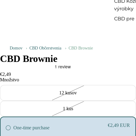
CBD Koz
výrobky
CBD pre
Domov
›
CBD Občerstvenia
›
CBD Brownie
CBD Brownie
€2,49
Množstvo
12 kusov
1 kus
€2,49 EUR
One-time purchase